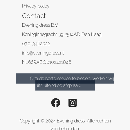
Privacy policy
Contact
Evening dress B.V.
Koninginnegracht 39
2514AD
Den Haag
070-3462022
info@eveningdress.nl
NL66RABO0102421846
Om de beste service te bieden, werken wij
uitsluitend op afspraak.
Copyright © 2024 Evening dress. Alle rechten
voorbehouden.