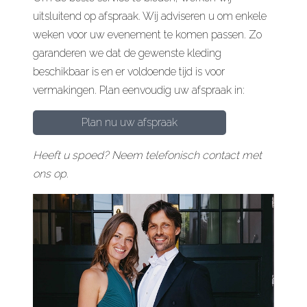
uitsluitend op afspraak. Wij adviseren u om enkele
weken voor uw evenement te komen passen. Zo
garanderen we dat de gewenste kleding
beschikbaar is en er voldoende tijd is voor
vermakingen. Plan eenvoudig uw afspraak in:
Plan nu uw afspraak
Heeft u spoed? Neem telefonisch contact met
ons op.