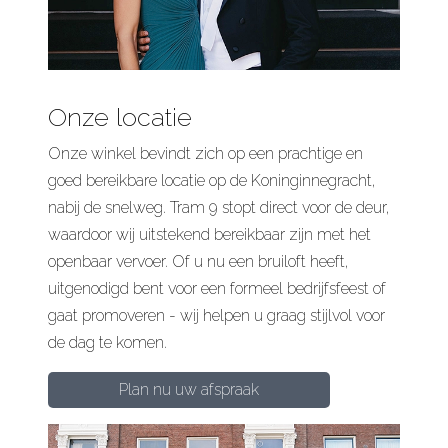
Onze locatie
Onze winkel bevindt zich op een prachtige en
goed bereikbare locatie op de Koninginnegracht,
nabij de snelweg. Tram 9 stopt direct voor de deur,
waardoor wij uitstekend bereikbaar zijn met het
openbaar vervoer. Of u nu een bruiloft heeft,
uitgenodigd bent voor een formeel bedrijfsfeest of
gaat promoveren - wij helpen u graag stijlvol voor
de dag te komen.
Plan nu uw afspraak