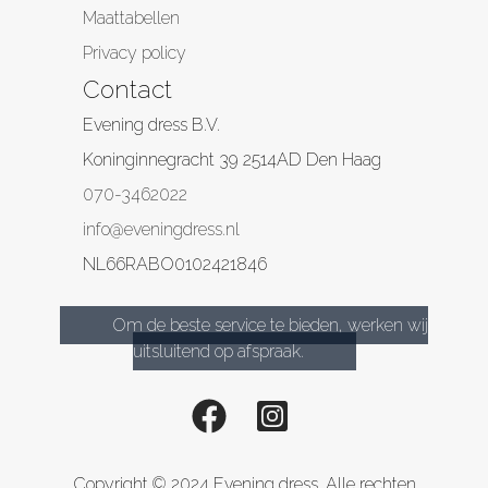
Maattabellen
Privacy policy
Contact
Evening dress B.V.
Koninginnegracht 39
2514AD
Den Haag
070-3462022
info@eveningdress.nl
NL66RABO0102421846
Om de beste service te bieden, werken wij
uitsluitend op afspraak.
Copyright © 2024 Evening dress. Alle rechten